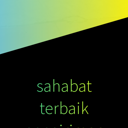
sahabat
terbaik