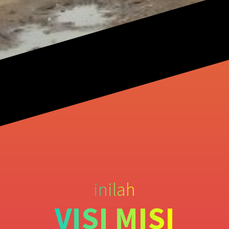
inilah
VISI MISI