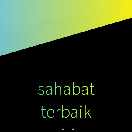
sahabat
terbaik