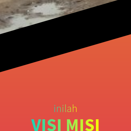
inilah
VISI MISI