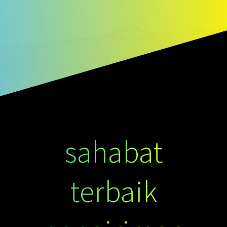
sahabat
terbaik