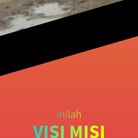
inilah
VISI MISI