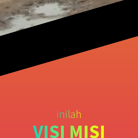
inilah
VISI MISI