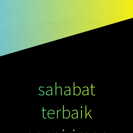
sahabat
terbaik