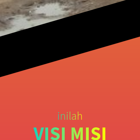
inilah
VISI MISI