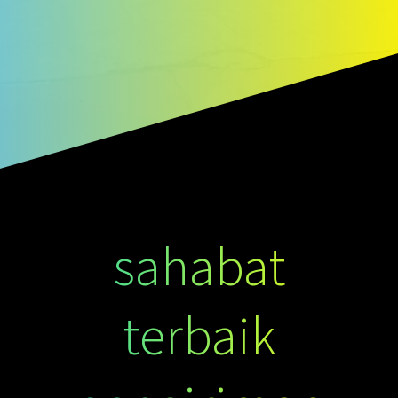
sahabat
terbaik