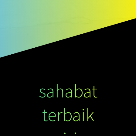
sahabat
terbaik