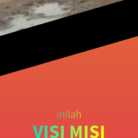
inilah
VISI MISI