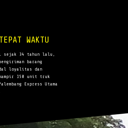
TEPAT WAKTU
i sejak 34 tahun lalu,
pengiriman barang
dal loyalitas dan
hampir 150 unit truk
Palembang Express Utama
.