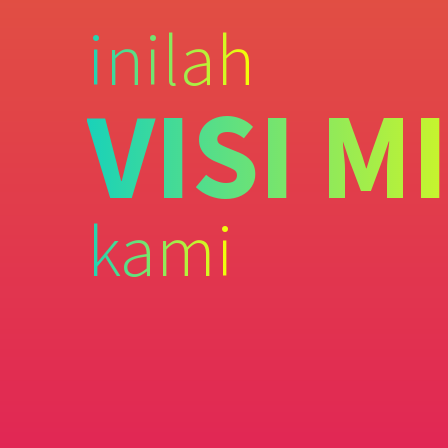
inilah
VISI M
kami