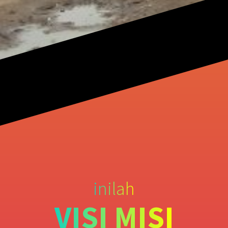
inilah
VISI MISI