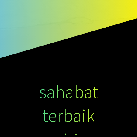
sahabat
terbaik