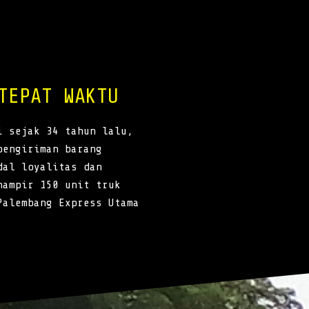
TEPAT WAKTU
i sejak 34 tahun lalu,
pengiriman barang
dal loyalitas dan
hampir 150 unit truk
Palembang Express Utama
.