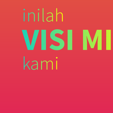
inilah
VISI M
kami