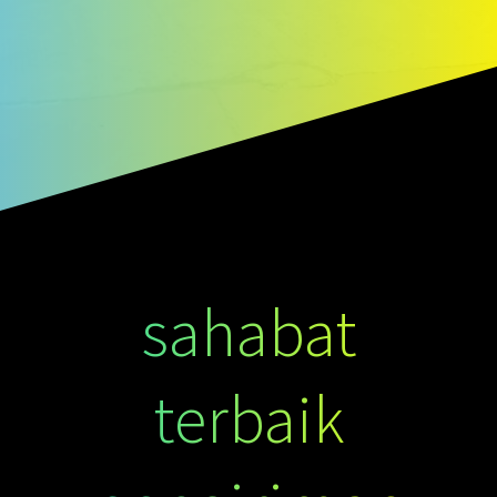
sahabat
terbaik