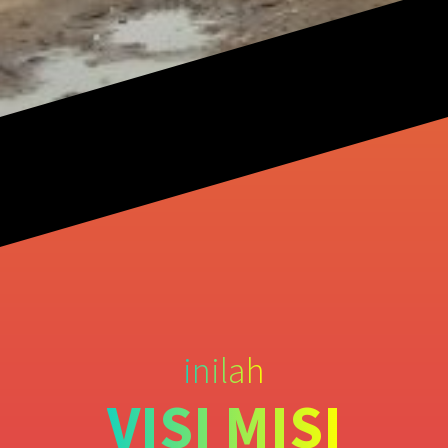
inilah
VISI MISI