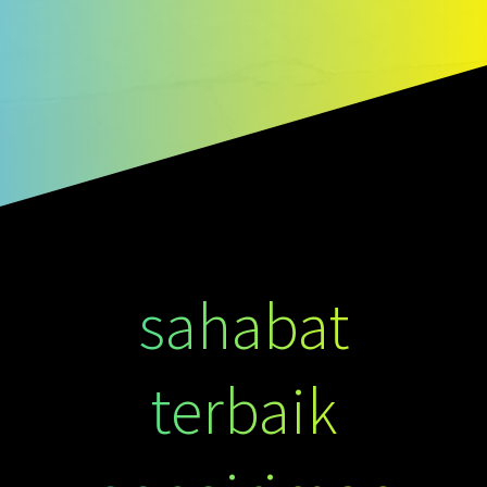
sahabat
terbaik