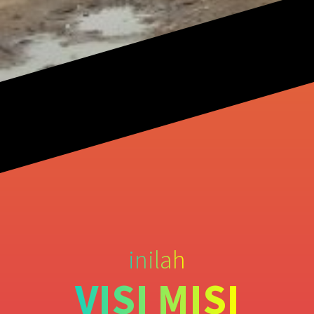
inilah
VISI MISI