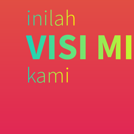
inilah
VISI M
kami