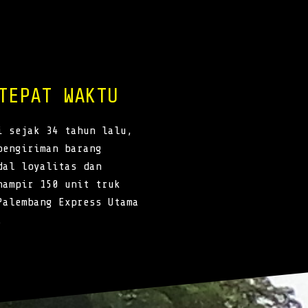
TEPAT WAKTU
i sejak 34 tahun lalu,
pengiriman barang
dal loyalitas dan
hampir 150 unit truk
Palembang Express Utama
.