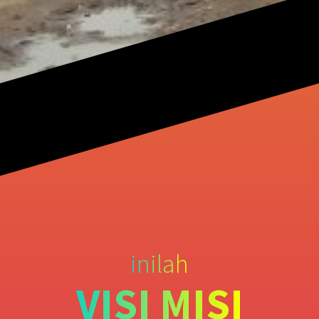
inilah
VISI MISI