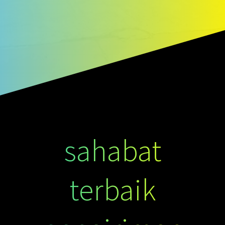
sahabat
terbaik