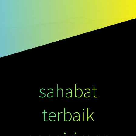
sahabat
terbaik