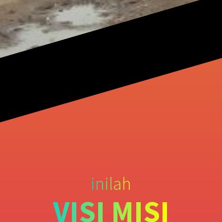
inilah
VISI MISI