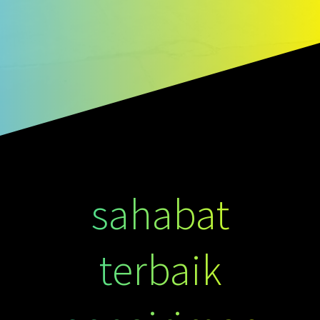
sahabat
terbaik