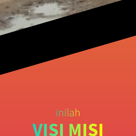
inilah
VISI MISI