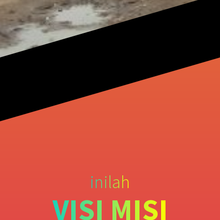
inilah
VISI MISI