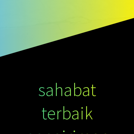
sahabat
terbaik