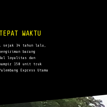
TEPAT WAKTU
i sejak 34 tahun lalu,
pengiriman barang
dal loyalitas dan
hampir 150 unit truk
Palembang Express Utama
.