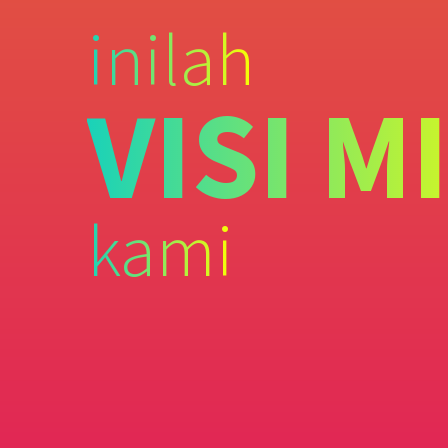
inilah
VISI M
kami