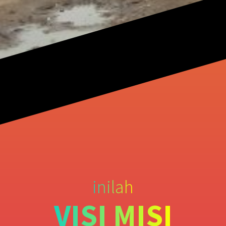
inilah
VISI MISI