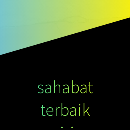
sahabat
terbaik