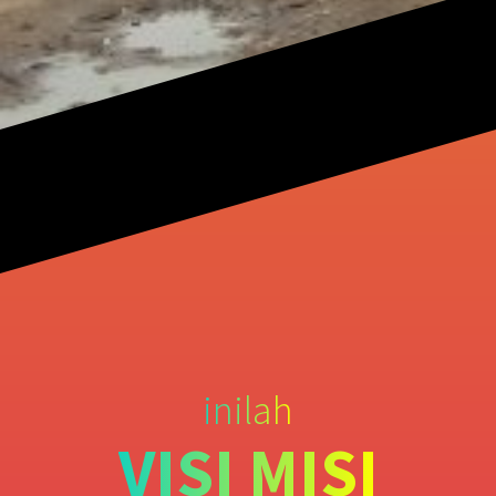
inilah
VISI MISI