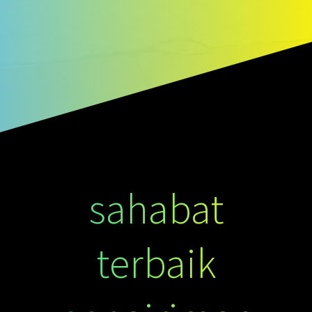
sahabat
terbaik