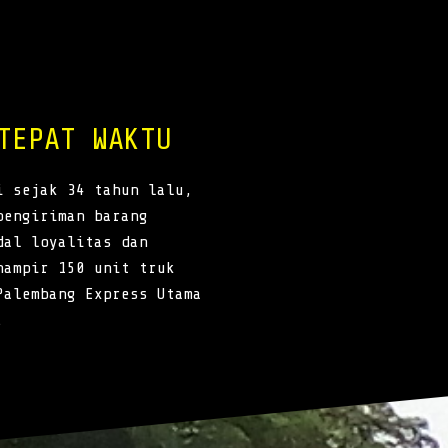
TEPAT WAKTU
i sejak 34 tahun lalu,
pengiriman barang
dal loyalitas dan
hampir 150 unit truk
Palembang Express Utama
.