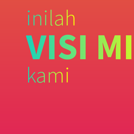
inilah
VISI M
kami